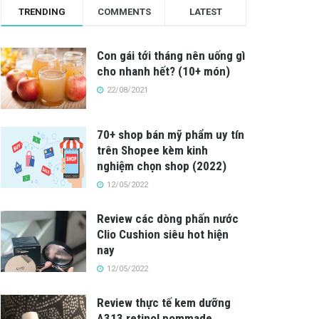
TRENDING
COMMENTS
LATEST
Con gái tới tháng nên uống gì
cho nhanh hết? (10+ món)
22/08/2021
70+ shop bán mỹ phẩm uy tín
trên Shopee kèm kinh
nghiệm chọn shop (2022)
12/05/2022
Review các dòng phấn nước
Clio Cushion siêu hot hiện
nay
12/05/2022
Review thực tế kem dưỡng
A313 retinol pommade