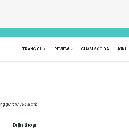
TRANG CHỦ
REVIEW
CHĂM SÓC DA
KINH
ng gửi thư về địa chỉ:
Điện thoại: