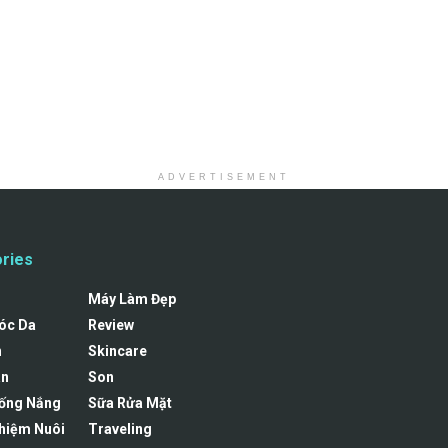
ADVERTISEMENT
ries
Máy Làm Đẹp
óc Da
Review
n
Skincare
an
Son
ống Nắng
Sữa Rửa Mặt
hiệm Nuôi
Traveling