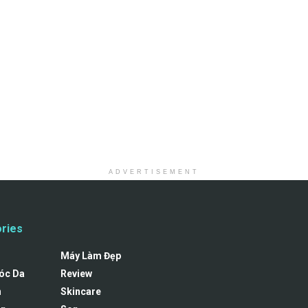
ADVERTISEMENT
ries
Máy Làm Đẹp
óc Da
Review
n
Skincare