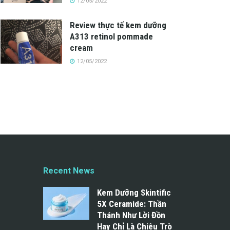
12/05/2022
Review thực tế kem dưỡng
A313 retinol pommade
cream
12/05/2022
Recent News
Kem Dưỡng Skintific
5X Ceramide: Thần
Thánh Như Lời Đồn
Hay Chỉ Là Chiêu Trò