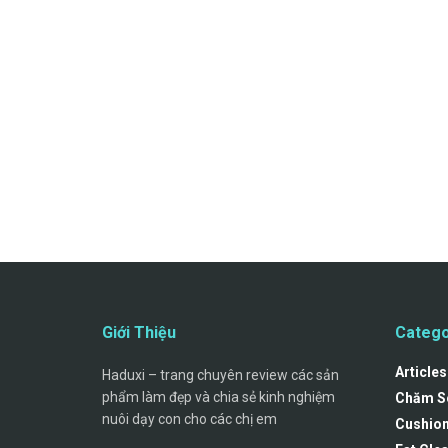
Giới Thiệu
Catego
Articles
Haduxi – trang chuyên review các sản
phẩm làm đẹp và chia sẻ kinh nghiệm
Chăm S
nuôi dạy con cho các chị em
Cushio