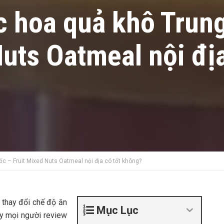
c hoa quả khô Trun
Nuts Oatmeal nội địa
c – Fruit Mixed Nuts Oatmeal nội địa có tốt không?
h thay đổi chế độ ăn
Mục Lục
y mọi người review