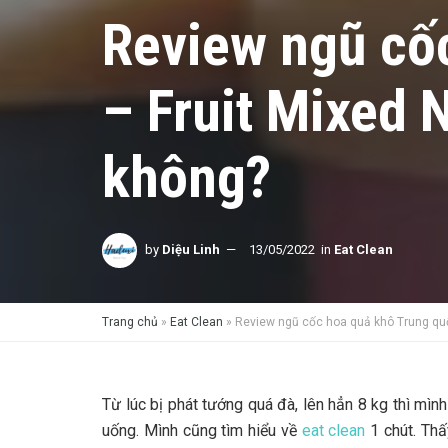
Review ngũ cố
– Fruit Mixed 
không?
by
Diệu Linh
13/05/2022
in
Eat Clean
Trang chủ
»
Eat Clean
»
Review ngũ cốc hoa quả khô Trung quố
Từ lúc bị phát tướng quá đà, lên hẳn 8 kg thì mìn
uống. Mình cũng tìm hiểu về
eat clean
1 chút. Thấ