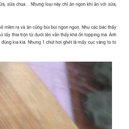
ữa, sữa chua…. Nhưng loại này chỉ ăn ngon khi ăn với sữa,
sẽ mềm ra và ăn cũng bùi bùi ngon ngon. Như các bác thấy
hử lấy thìa trộn từ dưới lên vẫn thấy khá ổn topping mà. Ảnh
 đùng kia kìa. Nhưng 1 chút hơi ghét là mấy cục vàng to to