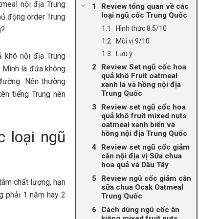
tmeal nội địa Trung
Review tổng quan về các
loại ngũ cốc Trung Quốc
hủ động order Trung
Hình thức 8.5/10
g?
Mùi vị 9/10
Lưu ý
ả khô nội địa Trung
Review Set ngũ cốc hoa
. Mình là đứa không
quả khô Fruit oatmeal
 đường. Nên thường
xanh lá và hồng nội địa
Trung Quốc
tên tiếng Trung nên
Review set ngũ cốc hoa
quả khô fruit mixed nuts
oatmeal xanh biển và
 loại ngũ
hồng nội địa Trung Quốc
Review set ngũ cốc giảm
cân nội địa vị Sữa chua
hoa quả và Dâu Tây
Review ngũ cốc giảm cân
 tâm chất lượng, hạn
sữa chua Ocak Oatmeal
g phải 1 năm hay 2
Trung Quốc
Cách dùng ngũ cốc ăn
kiêng mixed fruit nuts