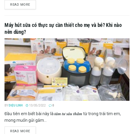
DETAILS
READ MORE
Máy hút sữa có thực sự cần thiết cho mẹ và bé? Khi nào
nên dùng?
BY
DIỆU LINH
13/05/2022
0
Đầu tiên em biết bài này là 𝒕𝒂̂𝒎 𝒕𝒖̛ 𝒔𝒂̂𝒖 𝒕𝒉𝒂̆̉𝒎 từ trong trái tim em,
mong muốn gửi gắm...
DETAILS
READ MORE