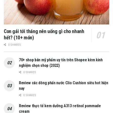
Con gái tới tháng nên uống gì cho nhanh
hết? (10+ món)
0 SHARES
70+ shop bán mỹ phẩm uy tín trên Shopee kèm kinh
nghiệm chọn shop (2022)
0 SHARES
Review các dòng phấn nước Clio Cushion siêu hot hiện
nay
0 SHARES
Review thực tế kem dưỡng A313 retinol pommade
cream