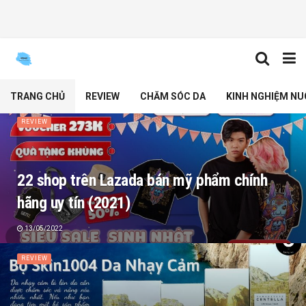
TRANG CHỦ
REVIEW
CHĂM SÓC DA
KINH NGHIỆM NU
REVIEW
22 shop trên Lazada bán mỹ phẩm chính
hãng uy tín (2021)
13/05/2022
REVIEW