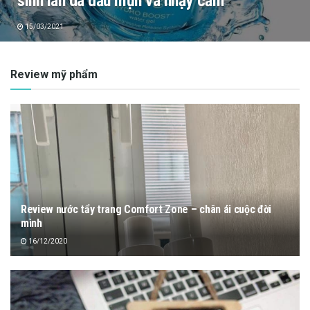
sinh làn da dầu mụn và nhạy cảm
15/03/2021
Review mỹ phẩm
Review nước tẩy trang Comfort Zone – chân ái cuộc đời
mình
16/12/2020