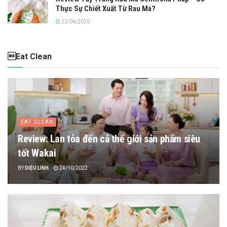
Thực Sự Chiết Xuất Từ Rau Má?
22/06/2020
Eat Clean
EAT CLEAN
Review: Lan tỏa đến cả thế giới sản phẩm siêu
tốt Wakai
BY
DIỆU LINH
24/10/2022