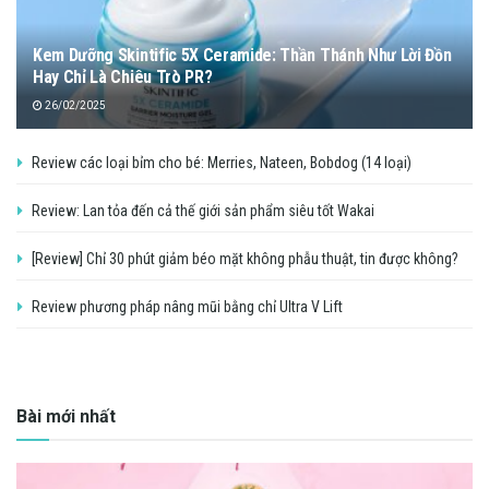
Kem Dưỡng Skintific 5X Ceramide: Thần Thánh Như Lời Đồn
Hay Chỉ Là Chiêu Trò PR?
26/02/2025
Review các loại bỉm cho bé: Merries, Nateen, Bobdog (14 loại)
Review: Lan tỏa đến cả thế giới sản phẩm siêu tốt Wakai
[Review] Chỉ 30 phút giảm béo mặt không phẫu thuật, tin được không?
Review phương pháp nâng mũi bằng chỉ Ultra V Lift
Bài mới nhất