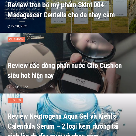
Review trọn bộ mỹ phẩm Skin1004
Madagascar Centella cho da nhạy cảm
27/04/2021
CUSHION
Review các dòng phấn nước Clio Cushion
siêu hot hiện nay
12/05/2022
REVIEW
Review Neutrogena Aqua Gel và Kiehl’s
Calendula Serum – 2 loại kem dưỡng tái