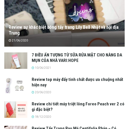
Review sự khác biệt bông tẩy trang Lily Bell Nhật và nội địa
Trung
21/06/2020
7 ĐIỀU ẤN TƯỢNG TỪ SỮA RỬA MẶT CHO NÀNG DA
MỤN CỦA NHÀ VARI:HOPE
10/06/2021
Review top máy đẩy tinh chất được ưa chuộng nhất
hiện nay
20/06/2020
Review chi tiết máy triệt lông Foreo Peach ver 2 có
gì đặc biệt?
18/12/2020
Review Tẩy Trang Rau Má Centifolia Pháp – Có