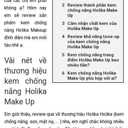
của các chị em phải
Review thành phần kem
không ạ? Hôm nay
chống nắng Holika Make
em sẽ review sản
Up
phẩm kem chống
Cảm nhận chất kem của
Holika Make Up
nắng Holika Makeup
Review khả năng tone-up
đình đám mà em mới
của kem chống nắng
tậu nhé ạ.
Holika Make Up
Kem chống nắng trang
Vài nét về
điểm Holika Make Up bao
nhiêu tiền?
thương hiệu
Kem chống nắng Holika
Make Up phù hợp với ai?
kem chống
nắng Holika
Make Up
Em giới thiệu, review qua về thương hiệu Holika Holika (kem
chống nắng, son, mặt nạ, … ) nha, em nghĩ chắc không nhiều