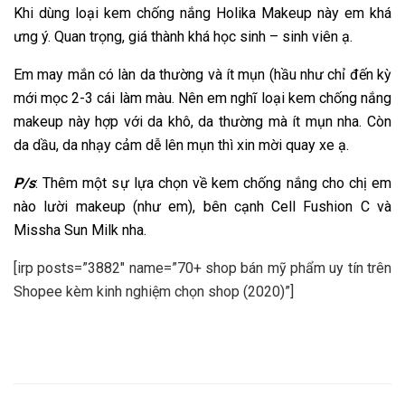
Khi dùng loại kem chống nắng Holika Makeup này em khá
ưng ý. Quan trọng, giá thành khá học sinh – sinh viên ạ.
Em may mắn có làn da thường và ít mụn (hầu như chỉ đến kỳ
mới mọc 2-3 cái làm màu.
Nên em nghĩ loại kem chống nắng
makeup này hợp với da khô, da thường mà ít mụn nha. Còn
da dầu, da nhạy cảm dễ lên mụn thì xin mời quay xe ạ.
P/s
: Thêm một sự lựa chọn về kem chống nắng cho chị em
nào lười makeup (như em), bên cạnh Cell Fushion C và
Missha Sun Milk nha.
[irp posts=”3882″ name=”70+ shop bán mỹ phẩm uy tín trên
Shopee kèm kinh nghiệm chọn shop (2020)”]