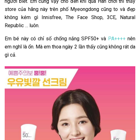
người biết. Em cũng vậy cho đến khi qua Hàn chơi thì thấy
store của hãng này trên phố Myeongdong cũng to và đẹp
không kém gì Innisfree, The Face Shop, 3CE, Natural
Republic … luôn.
Em bé này có chỉ số chống nắng SPF50+ và
PA++++
nên
em nghĩ là ổn. Mà em thoa ngày 2 lần thấy cũng không rát da
gì cả.