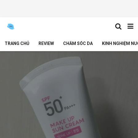
TRANG CHỦ
REVIEW
CHĂM SÓC DA
KINH NGHIỆM NU