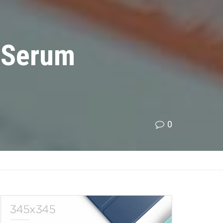
e Serum
0