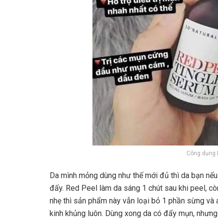
Công dụng 
Da mình mỏng dùng như thế mới đủ thì da bạn nếu t
đấy. Red Peel làm da sáng 1 chút sau khi peel, cò
nhẹ thì sản phẩm này vẫn loại bỏ 1 phần sừng và ax
kinh khủng luôn. Dùng xong da có đẩy mụn, nhưng q