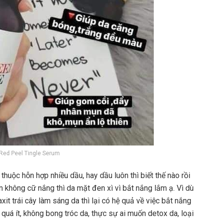
Red Peel Tingle Serum
huộc hỗn hợp nhiều dầu, hay dầu luôn thì biết thế nào rồi
n không cữ nắng thì da mặt đen xì vì bắt nắng lắm ạ. Vì dù
it trái cây làm sáng da thì lại có hệ quả về việc bắt nắng
uá ít, không bong tróc da, thực sự ai muốn detox da, loại