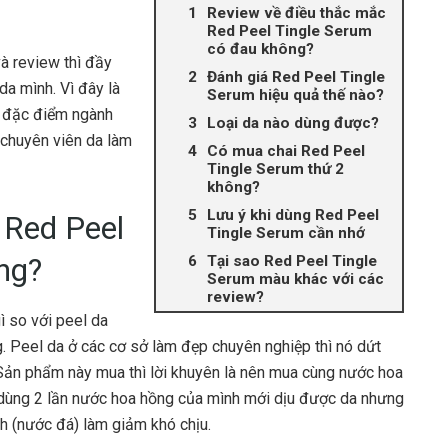
Review về điều thắc mắc
Red Peel Tingle Serum
có đau không?
à review thì đầy
Đánh giá Red Peel Tingle
da mình. Vì đây là
Serum hiệu quả thế nào?
o đặc điểm ngành
Loại da nào dùng được?
 chuyên viên da làm
Có mua chai Red Peel
Tingle Serum thứ 2
không?
Lưu ý khi dùng Red Peel
 Red Peel
Tingle Serum cần nhớ
ng?
Tại sao Red Peel Tingle
Serum màu khác với các
review?
gì so với peel da
. Peel da ở các cơ sở làm đẹp chuyên nghiệp thì nó dứt
 Sản phẩm này mua thì lời khuyên là nên mua cùng nước hoa
dùng 2 lần nước hoa hồng của mình mới dịu được da nhưng
h (nước đá) làm giảm khó chịu.