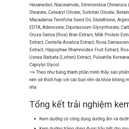
Hexanediol, Niacinamide, Simmondsia Chinensis (
Stearate, Cetearyl Olivate, Sorbitan Olivate, Betain
Macadamia Ternifolia Seed Oil, Glutathione, Argin
EDTA, Adenosine, Dipotassium Glycyrrhizate, Car
Oryza Sativa (Rice) Bran Extract, Milk Protein Extra
Extract, Centella Asiatica Extract, Rosa Damascena
Extract, Hippophae Rhamnoides Fruit Extract, Rosa 
Usnea Barbata (Lichen) Extract, Pulsatilla Koreana
Caprylyl Glycol.
–>
Theo như bảng thành phần mình thấy sản phẩm ng
nên sẽ thích hợp với các bạn nền da khỏe không m
nha.
Tổng kết trải nghiệm kem
Kem dưỡng có công dụng dưỡng ẩm và dưỡ
Kem dưỡng trắng dùng được hầu hết cho mọi 