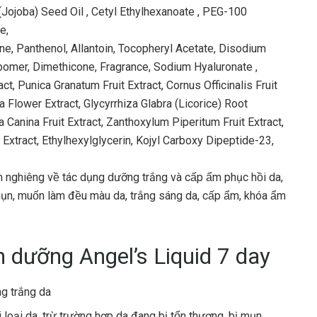
Jojoba) Seed Oil , Cetyl Ethylhexanoate , PEG-100
e,
ine, Panthenol, Allantoin, Tocopheryl Acetate, Disodium
bomer, Dimethicone, Fragrance, Sodium Hyaluronate ,
ct, Punica Granatum Fruit Extract, Cornus Officinalis Fruit
 Flower Extract, Glycyrrhiza Glabra (Licorice) Root
Canina Fruit Extract, Zanthoxylum Piperitum Fruit Extract,
 Extract, Ethylhexylglycerin, Kojyl Carboxy Dipeptide-23,
hiêng về tác dụng dưỡng trắng và cấp ẩm phục hồi da,
ụn, muốn làm đều màu da, trắng sáng da, cấp ẩm, khóa ẩm
 dưỡng Angel’s Liquid 7 day
ng trắng da
loại da, trừ trường hợp da đang bị tổn thương, bị mụn