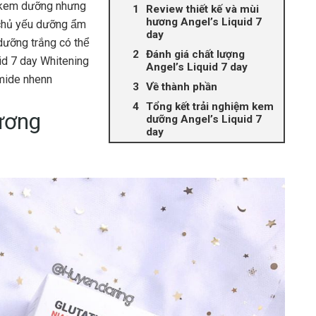
̣i kem dưỡng nhưng
Review thiết kế và mùi
hương Angel’s Liquid 7
hủ yếu dưỡng ẩm
day
̛̃ng trắng có thể
Đánh giá chất lượng
iquid 7 day Whitening
Angel’s Liquid 7 day
amide nhenn
Về thành phần
Tổng kết trải nghiệm kem
hương
dưỡng Angel’s Liquid 7
day