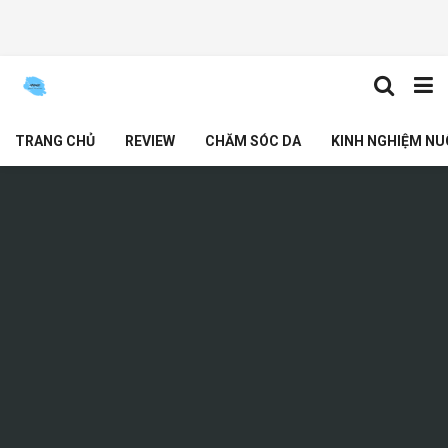
TRANG CHỦ
REVIEW
CHĂM SÓC DA
KINH NGHIỆM NU