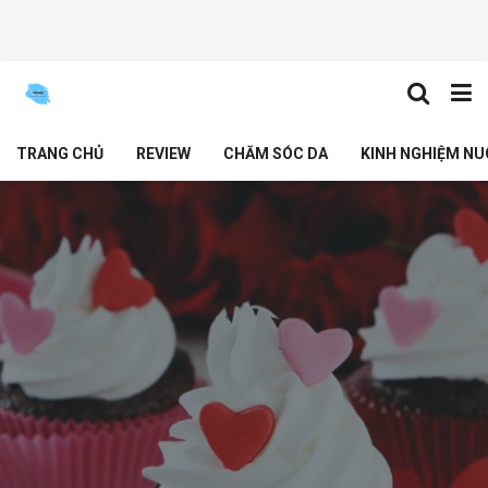
TRANG CHỦ
REVIEW
CHĂM SÓC DA
KINH NGHIỆM NU