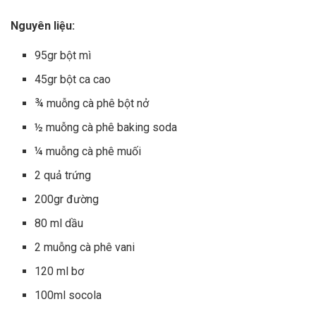
Nguyên liệu:
95gr bột mì
45gr bột ca cao
¾ muỗng cà phê bột nở
½ muỗng cà phê baking soda
¼ muỗng cà phê muối
2 quả trứng
200gr đường
80 ml dầu
2 muỗng cà phê vani
120 ml bơ
100ml socola