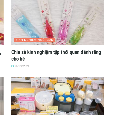
KINH NGHIỆM NUÔI CON
,
Chia sẻ kinh nghiệm tập thói quen đánh răng
cho bé
06/09/2021