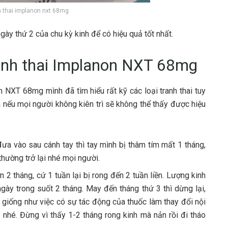
 thai implanon nxt 68mg
gày thứ 2 của chu kỳ kinh để có hiệu quả tốt nhất.
ánh thai Implanon NXT 68mg
 NXT 68mg mình đã tìm hiểu rất kỹ các loại tranh thai tuy
 nếu mọi người không kiên trì sẽ không thể thấy được hiệu
 đưa vào sau cánh tay thì tay mình bị thâm tím mất 1 tháng,
thường trở lại nhé mọi người.
n 2 tháng, cứ 1 tuần lại bị rong đến 2 tuần liền. Lượng kinh
ngày trong suốt 2 tháng. May đến tháng thứ 3 thì dừng lại,
nó giống như việc có sự tác động của thuốc làm thay đổi nội
g nhé. Đừng vì thấy 1-2 tháng rong kinh mà nản rồi đi tháo