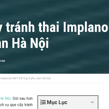
 tránh thai Implan
ản Hà Nội
 con
 Implanon NXT 68 mg ở phụ sản Hà Nội
Hà Nội
. Giờ sau hơn
Mục Lục
ch vụ que cấy tránh