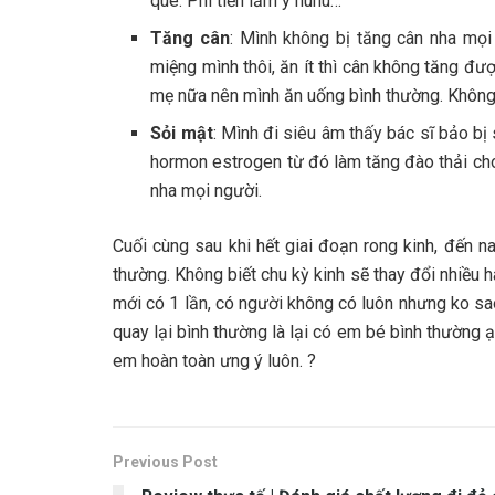
que. Phí tiền lắm ý huhu…
Tăng cân
: Mình không bị tăng cân nha mọi
miệng mình thôi, ăn ít thì cân không tăng đư
mẹ nữa nên mình ăn uống bình thường. Không 
Sỏi mật
: Mình đi siêu âm thấy bác sĩ bảo bị
hormon estrogen từ đó làm tăng đào thải cho
nha mọi người.
Cuối cùng sau khi hết giai đoạn rong kinh, đến na
thường. Không biết chu kỳ kinh sẽ thay đổi nhiều h
mới có 1 lần, có người không có luôn nhưng ko sao
quay lại bình thường là lại có em bé bình thường ạ.
em hoàn toàn ưng ý luôn.
?
Previous Post