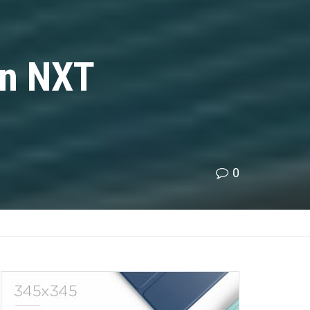
on NXT
0