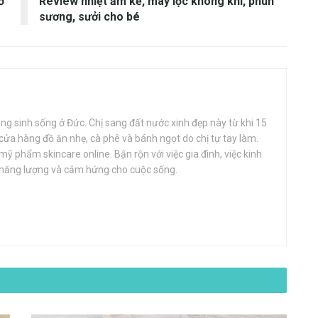
ở
Review nhiệt ẩm kế, máy lọc không khí, phun
sương, sưởi cho bé
đang sinh sống ở Đức. Chị sang đất nước xinh đẹp này từ khi 15
 cửa hàng đồ ăn nhẹ, cà phê và bánh ngọt do chị tự tay làm.
ỹ phẩm skincare online. Bận rộn với việc gia đình, việc kinh
 năng lượng và cảm hứng cho cuộc sống.